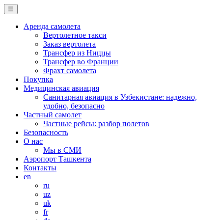
☰
Аренда самолета
Вертолетное такси
Заказ вертолета
Трансфер из Ниццы
Трансфер во Франции
Фрахт самолета
Покупка
Медицинская авиация
Санитарная авиация в Узбекистане: надежно,
удобно, безопасно
Частный самолет
Частные рейсы: разбор полетов
Безопасность
О нас
Мы в СМИ
Аэропорт Ташкента
Контакты
en
ru
uz
uk
fr