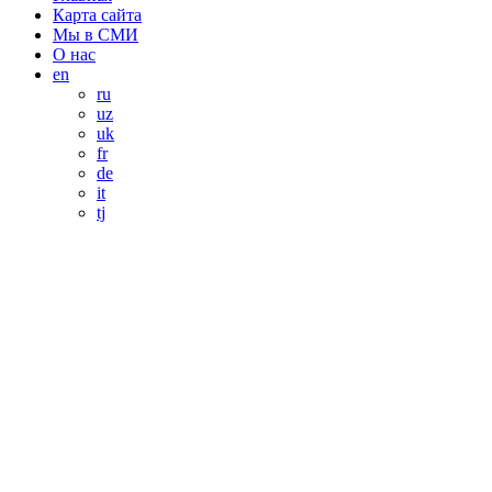
Карта сайта
Мы в СМИ
О нас
en
ru
uz
uk
fr
de
it
tj