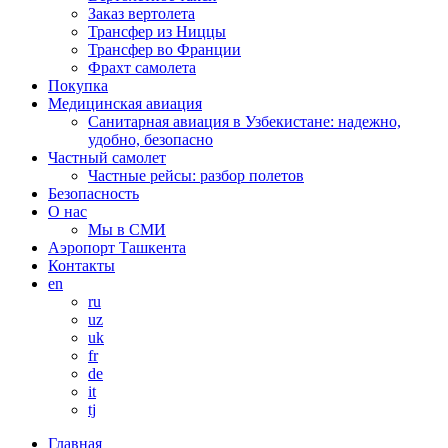
Заказ вертолета
Трансфер из Ниццы
Трансфер во Франции
Фрахт самолета
Покупка
Медицинская авиация
Санитарная авиация в Узбекистане: надежно,
удобно, безопасно
Частный самолет
Частные рейсы: разбор полетов
Безопасность
О нас
Мы в СМИ
Аэропорт Ташкента
Контакты
en
ru
uz
uk
fr
de
it
tj
Главная