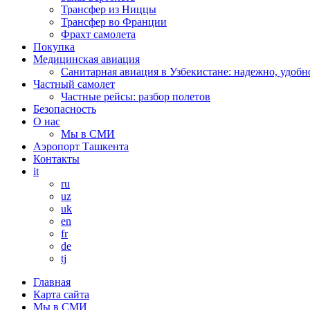
Трансфер из Ниццы
Трансфер во Франции
Фрахт самолета
Покупка
Медицинская авиация
Санитарная авиация в Узбекистане: надежно, удобн
Частный самолет
Частные рейсы: разбор полетов
Безопасность
О нас
Мы в СМИ
Аэропорт Ташкента
Контакты
it
ru
uz
uk
en
fr
de
tj
Главная
Карта сайта
Мы в СМИ