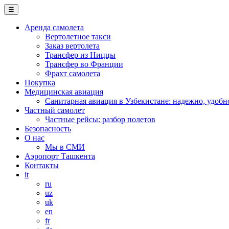
☰
Аренда самолета
Вертолетное такси
Заказ вертолета
Трансфер из Ниццы
Трансфер во Франции
Фрахт самолета
Покупка
Медицинская авиация
Санитарная авиация в Узбекистане: надежно, удобн
Частный самолет
Частные рейсы: разбор полетов
Безопасность
О нас
Мы в СМИ
Аэропорт Ташкента
Контакты
it
ru
uz
uk
en
fr