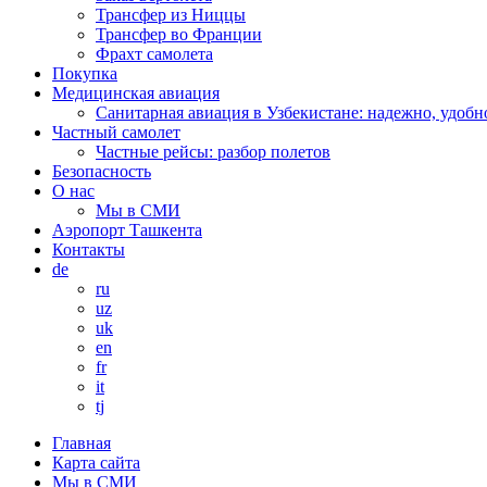
Трансфер из Ниццы
Трансфер во Франции
Фрахт самолета
Покупка
Медицинская авиация
Санитарная авиация в Узбекистане: надежно, удобн
Частный самолет
Частные рейсы: разбор полетов
Безопасность
О нас
Мы в СМИ
Аэропорт Ташкента
Контакты
de
ru
uz
uk
en
fr
it
tj
Главная
Карта сайта
Мы в СМИ