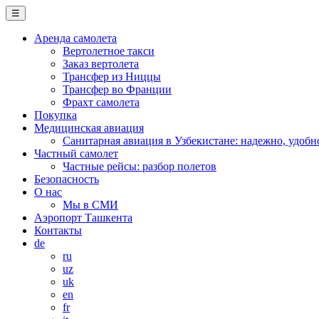
☰
Аренда самолета
Вертолетное такси
Заказ вертолета
Трансфер из Ниццы
Трансфер во Франции
Фрахт самолета
Покупка
Медицинская авиация
Санитарная авиация в Узбекистане: надежно, удобн
Частный самолет
Частные рейсы: разбор полетов
Безопасность
О нас
Мы в СМИ
Аэропорт Ташкента
Контакты
de
ru
uz
uk
en
fr