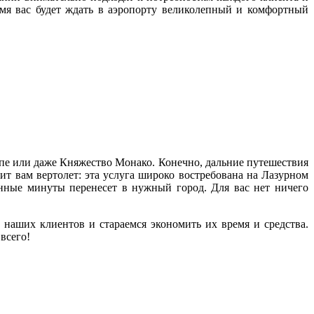
емя вас будет ждать в аэропорту великолепный и комфортный
опе или даже Княжество Монако. Конечно, дальние путешествия
т вам вертолет: эта услуга широко востребована на Лазурном
танные минуты перенесет в нужный город. Для вас нет ничего
аших клиентов и стараемся экономить их время и средства.
всего!