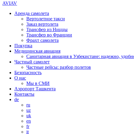
AVIAV
Аренда самолета
Вертолетное такси
Заказ вертолета
Трансфер из Ниццы
Трансфер во Франции
Фрахт самолета
Покупка
Медицинская авиация
Санитарная авиация в Узбекистане: надежно, удобн
Частный самолет
Частные рейсы: разбор полетов
Безопасность
О нас
Мы в СМИ
Аэропорт Ташкента
Контакты
de
ru
uz
uk
en
fr
it