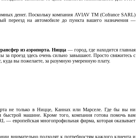
громных денег. Поскольку компания AVIAV TM (Cofrance SARL)
ный переезд на автомобиле до пункта вашего назначения —
трансфер из аэропорта. Ницца
— город, где находится главная
 за проезд здесь очень сильно завышают. Просто свяжитесь с
, куда вы пожелаете, за разумную умеренную плату.
рта не только в Ницце, Каннах или Марселе. Где бы вы ни
 и быстрой машине. Кроме того, компания готова помочь вам
RL — европейская многопрофильная фирма, которая оказывает
пании внимательно подходят к потребностям каждого клиента и