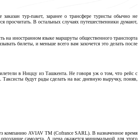
е заказан тур-пакет, заранее о трансфере туристы обычно не
я просчитать. В остальных случаях путешественники думают,
ать на иностранном языке маршруты общественного транспорта
азывать билеты, и меньше всего вам захочется это делать после
летели в Ниццу из Ташкента. Не говоря уж о том, что рейс с
. Таксисты будут рады сделать на вас дневную выручку, поняв,
ез компанию AVIAV TM (Cofrance SARL). В назначенное время
и опоздание самолета. А цена окажется минимальной для этого