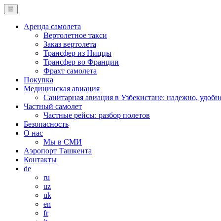
☰
Аренда самолета
Вертолетное такси
Заказ вертолета
Трансфер из Ниццы
Трансфер во Франции
Фрахт самолета
Покупка
Медицинская авиация
Санитарная авиация в Узбекистане: надежно, удобн
Частный самолет
Частные рейсы: разбор полетов
Безопасность
О нас
Мы в СМИ
Аэропорт Ташкента
Контакты
de
ru
uz
uk
en
fr