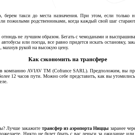
, берем такси до места назначения. При этом, если только н
ли пожилыми родственниками, когда каждый свой шаг стараютс
 и отнюдь не лучшим образом. Бегать с чемоданами и выспрашив
автобусы или поезда, все равно придется искать остановку, зак
, махнув рукой на высокую цену.
Как сэкономить на трансфере
ся в компанию AVIAV TM (Cofrance SARL). Предположим, вы при
более 12 часов пути. Можно себе представить, как вы утомились
еле.
оды? Лучше закажите
трансфер из аэропорта Ниццы
заранее чер
пожелаете. Никто не будет брать с вас деньги за ожидание ил