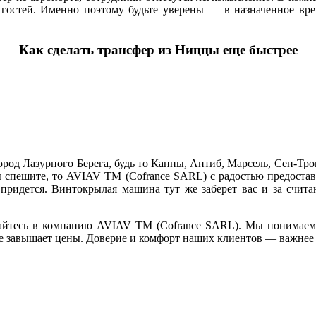
а гостей. Именно поэтому будьте уверены — в назначенное вр
Как сделать трансфер из Ниццы еще быстрее
род Лазурного Берега, будь то Канны, Антиб, Марсель, Сен-Тр
ы спешите, то AVIAV TM (Cofrance SARL) с радостью предостави
е придется. Винтокрылая машина тут же заберет вас и за счи
щайтесь в компанию AVIAV TM (Cofrance SARL). Мы понимаем н
е завышает цены. Доверие и комфорт наших клиентов — важнее 
Copyright © 2016-2021 aviav.org