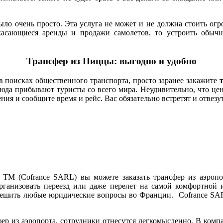
ыло очень просто. Эта услуга не может и не должна стоить о
касающиеся аренды и продажи самолетов, то устроить обыч
Трансфер из Ниццы: выгодно и удобно
 в поисках общественного транспорта, просто заранее закажите
юда прибывают туристы со всего мира. Неудивительно, что цены
я и сообщите время и рейс. Вас обязательно встретят и отвезут
TM (Cofrance SARL) вы можете заказать трансфер из аэропо
организовать переезд или даже перелет на самой комфортной
 решить любые юридические вопросы во Франции. Cofrance SA
сфер из аэропорта, сотрудники отнесутся легкомысленно. В ком