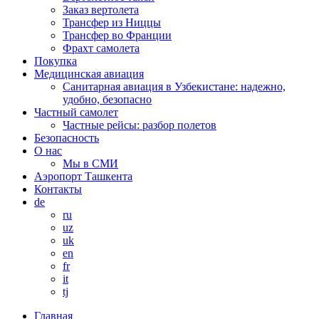
Заказ вертолета
Трансфер из Ниццы
Трансфер во Франции
Фрахт самолета
Покупка
Медицинская авиация
Санитарная авиация в Узбекистане: надежно,
удобно, безопасно
Частный самолет
Частные рейсы: разбор полетов
Безопасность
О нас
Мы в СМИ
Аэропорт Ташкента
Контакты
de
ru
uz
uk
en
fr
it
tj
Главная