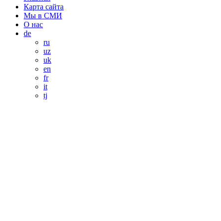
Карта сайта
Мы в СМИ
О нас
de
ru
uz
uk
en
fr
it
tj