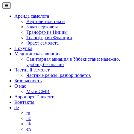
☰
Аренда самолета
Вертолетное такси
Заказ вертолета
Трансфер из Ниццы
Трансфер во Франции
Фрахт самолета
Покупка
Медицинская авиация
Санитарная авиация в Узбекистане: надежно,
удобно, безопасно
Частный самолет
Частные рейсы: разбор полетов
Безопасность
О нас
Мы в СМИ
Аэропорт Ташкента
Контакты
de
ru
uz
uk
en