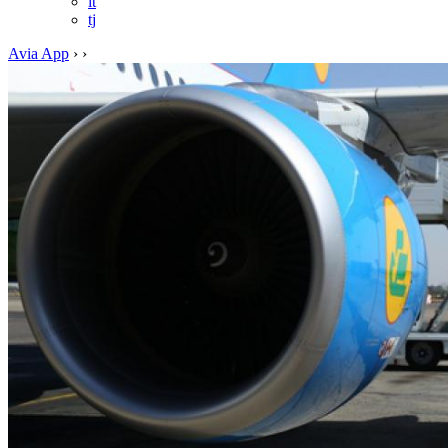
it
tj
Avia App
›
›