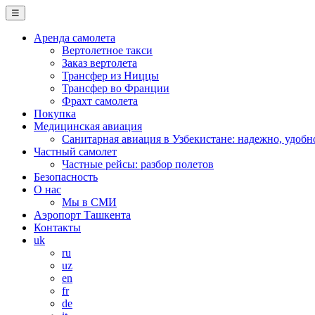
☰
Аренда самолета
Вертолетное такси
Заказ вертолета
Трансфер из Ниццы
Трансфер во Франции
Фрахт самолета
Покупка
Медицинская авиация
Санитарная авиация в Узбекистане: надежно, удобн
Частный самолет
Частные рейсы: разбор полетов
Безопасность
О нас
Мы в СМИ
Аэропорт Ташкента
Контакты
uk
ru
uz
en
fr
de