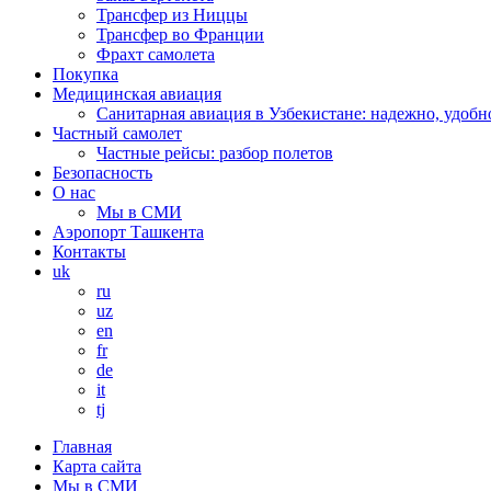
Трансфер из Ниццы
Трансфер во Франции
Фрахт самолета
Покупка
Медицинская авиация
Санитарная авиация в Узбекистане: надежно, удобн
Частный самолет
Частные рейсы: разбор полетов
Безопасность
О нас
Мы в СМИ
Аэропорт Ташкента
Контакты
uk
ru
uz
en
fr
de
it
tj
Главная
Карта сайта
Мы в СМИ