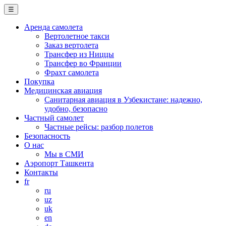
☰
Аренда самолета
Вертолетное такси
Заказ вертолета
Трансфер из Ниццы
Трансфер во Франции
Фрахт самолета
Покупка
Медицинская авиация
Санитарная авиация в Узбекистане: надежно,
удобно, безопасно
Частный самолет
Частные рейсы: разбор полетов
Безопасность
О нас
Мы в СМИ
Аэропорт Ташкента
Контакты
fr
ru
uz
uk
en