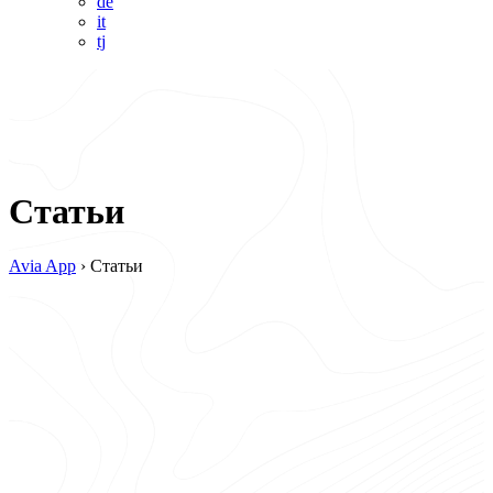
de
it
tj
Статьи
Avia App
›
Статьи