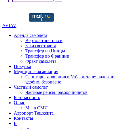
Copyright © 2016-2021 aviav.org
AVIAV
Аренда самолета
Вертолетное такси
Заказ вертолета
Трансфер из Ниццы
Трансфер во Франции
Фрахт самолета
Покупка
Медицинская авиация
Санитарная авиация в Узбекистане: надежно,
удобно, безопасно
Частный самолет
Частные рейсы: разбор полетов
Безопасность
О нас
Мы в СМИ
Аэропорт Ташкента
Контакты
fr
ru