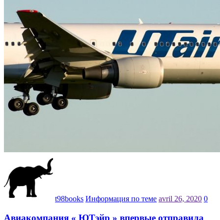
t98books
Информация по теме
avril 26, 2020
0
Авиакомпания « ЮТэйр » впервые отправила