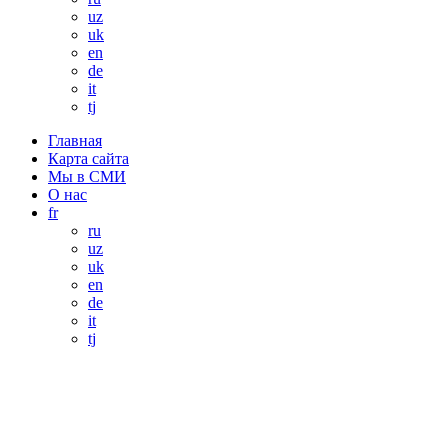
uz
uk
en
de
it
tj
Главная
Карта сайта
Мы в СМИ
О нас
fr
ru
uz
uk
en
de
it
tj