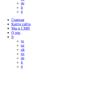
de
it
tj
Главная
Карта сайта
Мы в СМИ
О нас
fr
ru
uz
uk
en
de
it
tj