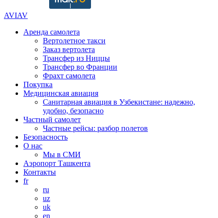
AVIAV
Аренда самолета
Вертолетное такси
Заказ вертолета
Трансфер из Ниццы
Трансфер во Франции
Фрахт самолета
Покупка
Медицинская авиация
Санитарная авиация в Узбекистане: надежно,
удобно, безопасно
Частный самолет
Частные рейсы: разбор полетов
Безопасность
О нас
Мы в СМИ
Аэропорт Ташкента
Контакты
fr
ru
uz
uk
en