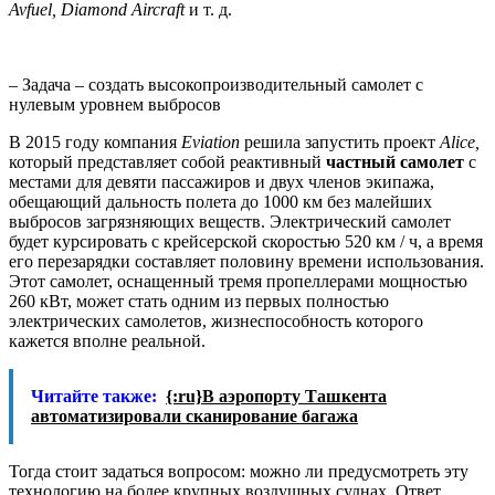
Avfuel, Diamond Aircraft
и т. д.
– Задача – создать высокопроизводительный самолет с
нулевым уровнем выбросов
В 2015 году компания
Eviation
решила запустить проект
Alice
,
который представляет собой реактивный
частный самолет
с
местами для девяти пассажиров и двух членов экипажа,
обещающий дальность полета до 1000 км без малейших
выбросов загрязняющих веществ. Электрический самолет
будет курсировать с крейсерской скоростью 520 км / ч, а время
его перезарядки составляет половину времени использования.
Этот самолет, оснащенный тремя пропеллерами мощностью
260 кВт, может стать одним из первых полностью
электрических самолетов, жизнеспособность которого
кажется вполне реальной.
Читайте также:
{:ru}В аэропорту Ташкента
автоматизировали сканирование багажа
Тогда стоит задаться вопросом: можно ли предусмотреть эту
технологию на более крупных воздушных суднах. Ответ