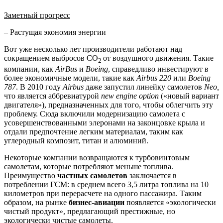
Заметный прогресс
– Растущая экономия энергии
Вот уже несколько лет производители работают над
сокращением выбросов CO
от воздушного движения. Такие
2
компании, как
AirBus
и
Boeing
, справедливо инвестируют в
более экономичные модели, такие как
Airbus 220
или
Boeing
787
. В 2010 году
Airbus
даже запустил линейку самолетов
Neo,
что является аббревиатурой
new
engine
option
(«новый вариант
двигателя»), предназначенных для того, чтобы облегчить эту
проблему. Сюда включили модернизацию самолета с
усовершенствованными элеронами на законцовке крыла и
отдали предпочтение легким материалам, таким как
углеродный композит, титан и алюминий.
Некоторые компании возвращаются к турбовинтовым
самолетам, которые потребляют меньше топлива.
Преимущество
частных самолетов
заключается в
потреблении ГСМ: в среднем всего 3,5 литра топлива на 10
километров при перерасчете на одного пассажира. Таким
образом, на рынке
бизнес-авиации
появляется «экологически
чистый продукт», предлагающий престижные, но
экологически чистые самолеты.