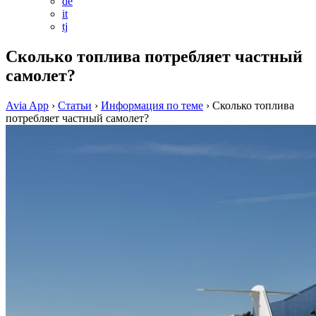
de
it
tj
Сколько топлива потребляет частный
самолет?
Avia App
›
Статьи
›
Информация по теме
›
Сколько топлива
потребляет частный самолет?