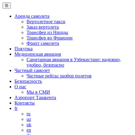
☰
Аренда самолета
Вертолетное такси
Заказ вертолета
Трансфер из Ниццы
Трансфер во Франции
Фрахт самолета
Покупка
Медицинская авиация
Санитарная авиация в Узбекистане: надежно,
удобно, безопасно
Частный самолет
Частные рейсы: разбор полетов
Безопасность
О нас
Мы в СМИ
Аэропорт Ташкента
Контакты
fr
ru
uz
uk
en