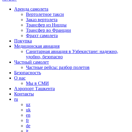
Аренда самолета
Вертолетное такси
Заказ вертолета
Трансфер из Ниццы
Трансфер во Франции
Фрахт самолета
Покупка
Медицинская авиация
Санитарная авиация в Узбекистане: надежно,
удобно, безопасно
Частный самолет
Частные рейсы: разбор полетов
Безопасность
О нас
Мы в СМИ
Аэропорт Ташкента
Контакты
ru
uz
uk
en
fr
de
it