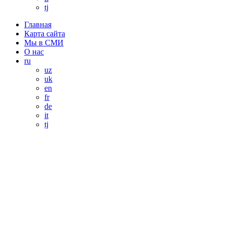
tj
Главная
Карта сайта
Мы в СМИ
О нас
ru
uz
uk
en
fr
de
it
tj