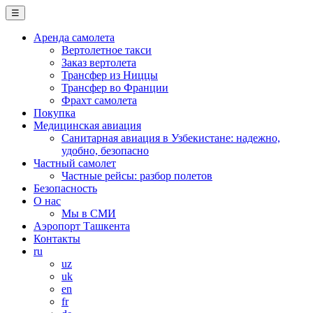
☰
Аренда самолета
Вертолетное такси
Заказ вертолета
Трансфер из Ниццы
Трансфер во Франции
Фрахт самолета
Покупка
Медицинская авиация
Санитарная авиация в Узбекистане: надежно,
удобно, безопасно
Частный самолет
Частные рейсы: разбор полетов
Безопасность
О нас
Мы в СМИ
Аэропорт Ташкента
Контакты
ru
uz
uk
en
fr