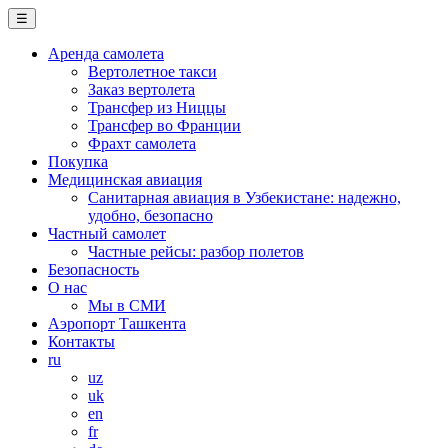
☰
Аренда самолета
Вертолетное такси
Заказ вертолета
Трансфер из Ниццы
Трансфер во Франции
Фрахт самолета
Покупка
Медицинская авиация
Санитарная авиация в Узбекистане: надежно,
удобно, безопасно
Частный самолет
Частные рейсы: разбор полетов
Безопасность
О нас
Мы в СМИ
Аэропорт Ташкента
Контакты
ru
uz
uk
en
fr