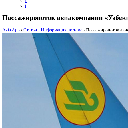
it
tj
Пассажиропоток авиакомпании «Узбеки
Avia App
›
Статьи
›
Информация по теме
›
Пассажиропоток ави