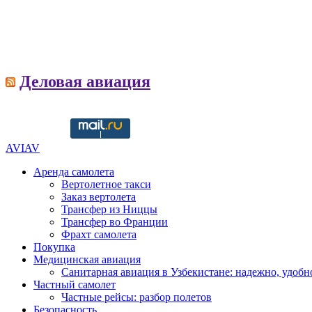
Деловая авиация
AVIAV
Аренда самолета
Вертолетное такси
Заказ вертолета
Трансфер из Ниццы
Трансфер во Франции
Фрахт самолета
Покупка
Медицинская авиация
Санитарная авиация в Узбекистане: надежно, удобн
Частный самолет
Частные рейсы: разбор полетов
Безопасность