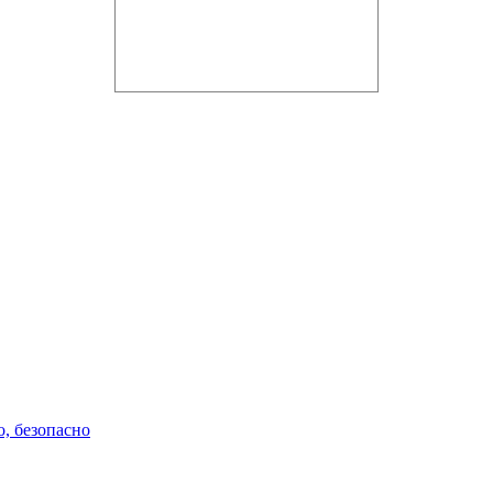
Copyright © 2016-2021 aviav.org
о, безопасно