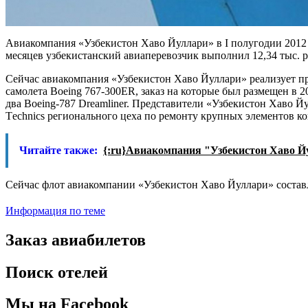
Авиакомпания «Узбекистон Хаво Йуллари»
в I полугодии 2012
месяцев узбекистанский авиаперевозчик выполнил 12,34 тыс. ре
Сейчас авиакомпания «Узбекистон Хаво Йуллари» реализует пр
самолета Boeing 767-300ER, заказ на которые был размещен в 2
два Boeing-787 Dreamliner. Представители «Узбекистон Хаво Йу
Тechnics регионального цеха по ремонту крупных элементов к
Читайте также:
{:ru}Авиакомпания "Узбекистон Хаво Й
Сейчас флот авиакомпании «Узбекистон Хаво Йуллари» составля
Информация по теме
Заказ авиабилетов
Поиск отелей
Мы на Facebook