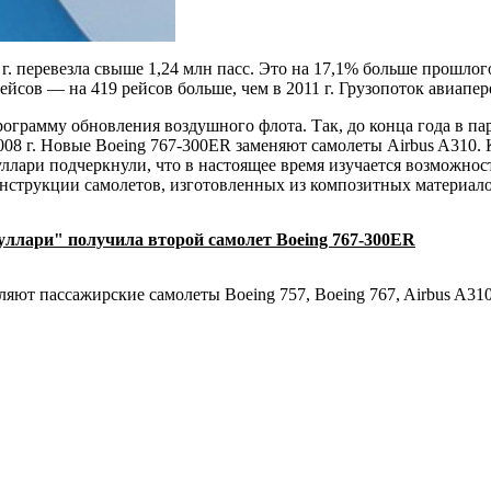
 г. перевезла свыше 1,24 млн пасс. Это на 17,1% больше прошло
йсов — на 419 рейсов больше, чем в 2011 г. Грузопоток авиапере
ограмму обновления воздушного флота. Так, до конца года в па
008 г. Новые Boeing 767-300ER заменяют самолеты Airbus A310. К
ллари подчеркнули, что в настоящее время изучается возможност
онструкции самолетов, изготовленных из композитных материало
уллари" получила второй самолет Boeing 767-300ER
ют пассажирские самолеты Boeing 757, Boeing 767, Airbus A310