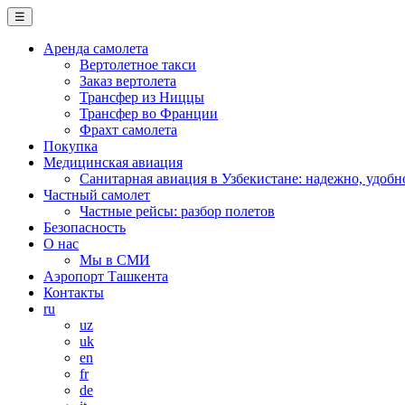
☰
Аренда самолета
Вертолетное такси
Заказ вертолета
Трансфер из Ниццы
Трансфер во Франции
Фрахт самолета
Покупка
Медицинская авиация
Санитарная авиация в Узбекистане: надежно, удобн
Частный самолет
Частные рейсы: разбор полетов
Безопасность
О нас
Мы в СМИ
Аэропорт Ташкента
Контакты
ru
uz
uk
en
fr
de