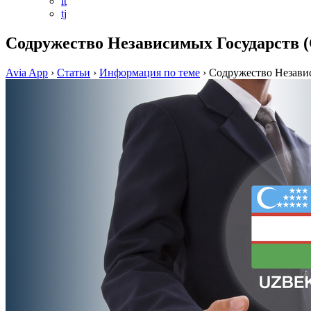
it
tj
Содружество Независимых Государств 
Avia App
›
Статьи
›
Информация по теме
›
Содружество Незави