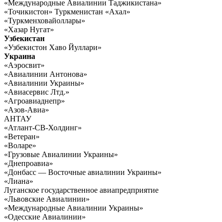
«Международные Авиалинии Таджикистана»
«Точикистон» Туркменистан «Ахал»
«Туркменховайоллары»
«Хазар Нугат»
Узбекистан
«Узбекистон Хаво Йуллари»
Украина
«Аэросвит»
«Авиалинии Антонова»
«Авиалинии Украины»
«Авиасервис Лтд.»
«Агроавиаднепр»
«Азов-Авиа»
АНТАУ
«Атлант-СВ-Холдинг»
«Ветеран»
«Воларе»
«Грузовые Авиалинии Украины»
«Днепроавиа»
«Донбасс — Восточные авиалинии Украины»
«Лиана»
Луганское государственное авиапредприятие
«Львовские Авиалинии»
«Международные Авиалинии Украины»
«Одесские Авиалинии»