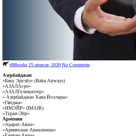
t98books
25 апреля, 2020
No Comments
Азербайджан
«Баку Эруэйз» (Baku Airways)
«АЗАЛАгро»
«АЗАЛГеликоптер»
» Азербайджан Хава Йоллары»
«Гянджа»
«ИМЭЙР» (IMAIR)
«Туран-Эйр»
Армения
«Арарат-Авиа»
«Армянские Авиалинии»
«Ереван-Авиа»