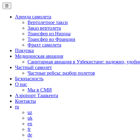
☰
Аренда самолета
Вертолетное такси
Заказ вертолета
Трансфер из Ниццы
Трансфер во Франции
Фрахт самолета
Покупка
Медицинская авиация
Санитарная авиация в Узбекистане: надежно, удобн
Частный самолет
Частные рейсы: разбор полетов
Безопасность
О нас
Мы в СМИ
Аэропорт Ташкента
Контакты
ru
uz
uk
en
fr
de