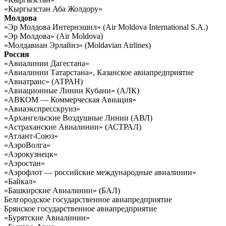
«Кыргызстан Аба Жолдору»
Молдова
«Эр Молдова Интернэшнл» (Air Moldova International S.A.)
«Эр Молдова» (Air Moldova)
«Молдавиан Эрлайнз» (Moldavian Airlines)
Россия
«Авиалинии Дагестана»
«Авиалинии Татарстана», Казанское авиапредприятие
«Авиатранс» (АТРАН)
«Авиационные Линии Кубани» (АЛК)
«АВКОМ — Коммерческая Авиация»
«Авиаэкспресскруиз»
«Архангельские Воздушные Линии (АВЛ)
«Астраханские Авиалинии» (АСТРАЛ)
«Атлант-Союз»
«АэроВолга»
«Аэрокузнецк»
«Аэростан»
«Аэрофлот — российские международные авиалинии»
«Байкал»
«Башкирские Авиалинии» (БАЛ)
Белгородское государственное авиапредприятие
Брянское государственное авиапредприятие
«Бурятские Авиалинии»