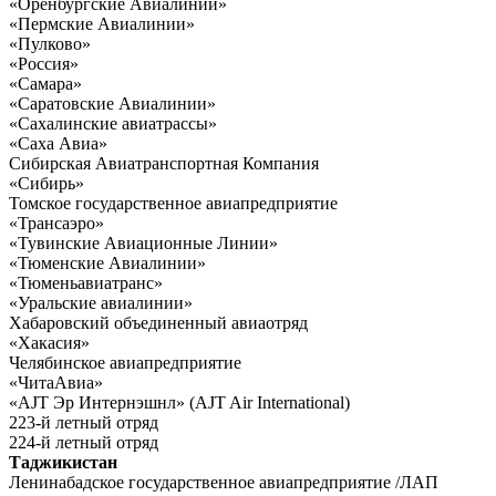
«Оренбургские Авиалинии»
«Пермские Авиалинии»
«Пулково»
«Россия»
«Самара»
«Саратовские Авиалинии»
«Сахалинские авиатрассы»
«Саха Авиа»
Сибирская Авиатранспортная Компания
«Сибирь»
Томское государственное авиапредприятие
«Трансаэро»
«Тувинские Авиационные Линии»
«Тюменские Авиалинии»
«Тюменьавиатранс»
«Уральские авиалинии»
Хабаровский объединенный авиаотряд
«Хакасия»
Челябинское авиапредприятие
«ЧитаАвиа»
«AJT Эр Интернэшнл» (AJT Air International)
223-й летный отряд
224-й летный отряд
Таджикистан
Ленинабадское государственное авиапредприятие /ЛАП