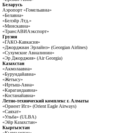
Беларусь
Аэропорт «Гомельавиа»
«Белавиа»
«Белэйр Лтд.»
«Минскавиа»
«ТрансАВИАэкспорт»
Грузия
«ГАКО-Кавкасия»
«Джорджиан Эрлайнз» (Georgian Airlines)
«Сухумские Авиалинии»
«Эр Джорджия» (Air Georgia
)
Казахстан
«Акмолаавиа»
«Бурундайавиа»
«Жетысу»
«Иртыш-Авиа»
«Карагандаавиа»
«Костанайавиа»
Летно-технический комплекс г. Алматы
«Ориент Игл» (Orient Eagle Airways)
«Саяхат»
«Ульба» (ULBA)
«Эйр Казахстан»
Кыргызстан
«Кыргызстан»