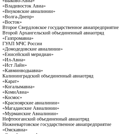
«Быково-Авиа»
«Владивосток Авиа»
«Внуковские авиалинии»
«Волга-Днепр»
«Восток»
Второе Свердловское государственное авиапредприятие
Второй Архангельский объединенный авиаотряд
«Газпромавиа»
ГУАП МЧС России
«Домодедовские авиалинии»
«Енисейский меридиан»
«Ил-Авиа»
«Ист Лайн»
«Кавминводыавиа»
Калининградский объединенный авиаотряд
«Карат»
«Когалымавиа»
«КомиАвиа»
«Космос»
«Красноярские авиалинии»
«Магаданские Авиалинии»
«Мурманские Авиалинии»
Нефтеюганский объединенный авиаотряд
Нижневартовское государственное авиапредприятие
«Омскавиа»