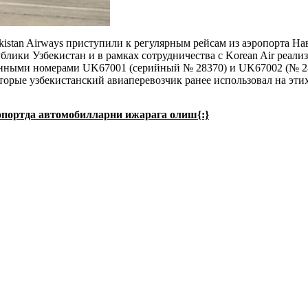
stan Airways приступили к регулярным рейсам из аэропорта Нав
блики Узбекистан и в рамках сотрудничества с Korean Air реализ
ионными
номерами UK67001 (серийный № 28370) и UK67002 (№ 28
торые узбекистанский авиаперевозчик ранее использовал на эти
ропортда автомобилларни ижарага олиш{:}