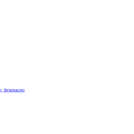
Copyright © 2016-2021 aviav.org
о, безопасно