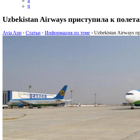
it
tj
Uzbekistan Airways приступила к полет
Avia App
›
Статьи
›
Информация по теме
›
Uzbekistan Airways 