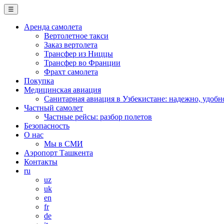
☰
Аренда самолета
Вертолетное такси
Заказ вертолета
Трансфер из Ниццы
Трансфер во Франции
Фрахт самолета
Покупка
Медицинская авиация
Санитарная авиация в Узбекистане: надежно, удобн
Частный самолет
Частные рейсы: разбор полетов
Безопасность
О нас
Мы в СМИ
Аэропорт Ташкента
Контакты
ru
uz
uk
en
fr
de