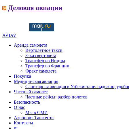
Деловая авиация
AVIAV
Аренда самолета
Вертолетное такси
Заказ вертолета
Трансфер из Ниццы
Трансфер во Франции
Фрахт самолета
Покупка
Медицинская авиация
Санитарная авиация в Узбекистане: надежно, удобн
Частный самолет
Частные рейсы: разбор полетов
Безопасность
О нас
Мы в СМИ
Аэропорт Ташкента
Контакты
ru