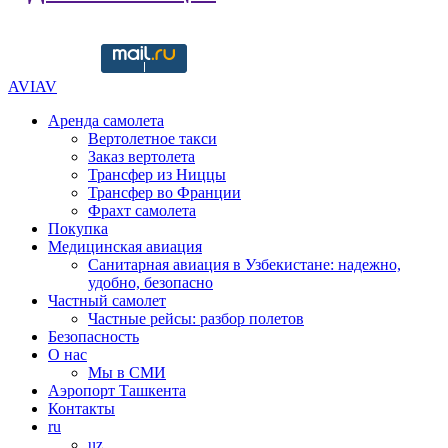
Copyright © 2016-2021 aviav.org
AVIAV
Аренда самолета
Вертолетное такси
Заказ вертолета
Трансфер из Ниццы
Трансфер во Франции
Фрахт самолета
Покупка
Медицинская авиация
Санитарная авиация в Узбекистане: надежно,
удобно, безопасно
Частный самолет
Частные рейсы: разбор полетов
Безопасность
О нас
Мы в СМИ
Аэропорт Ташкента
Контакты
ru
uz