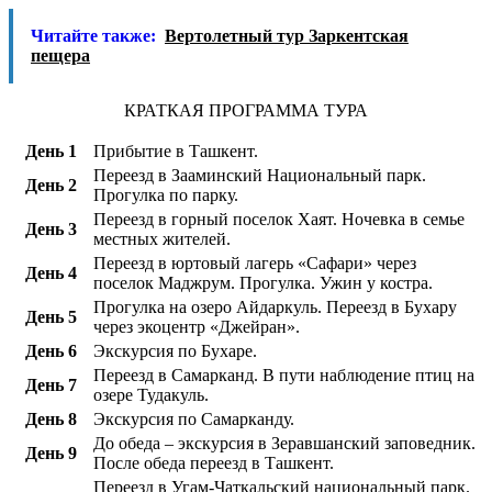
Читайте также:
Вертолетный тур Заркентская
пещера
КРАТКАЯ ПРОГРАММА ТУРА
День 1
Прибытие в Ташкент.
Переезд в Зааминский Национальный парк.
День 2
Прогулка по парку.
Переезд в горный поселок Хаят. Ночевка в семье
День 3
местных жителей.
Переезд в юртовый лагерь «Сафари» через
День 4
поселок Маджрум. Прогулка. Ужин у костра.
Прогулка на озеро Айдаркуль. Переезд в Бухару
День 5
через экоцентр «Джейран».
День 6
Экскурсия по Бухаре.
Переезд в Самарканд. В пути наблюдение птиц на
День 7
озере Тудакуль.
День 8
Экскурсия по Самарканду.
До обеда – экскурсия в Зеравшанский заповедник.
День 9
После обеда переезд в Ташкент.
Переезд в Угам-Чаткальский национальный парк.