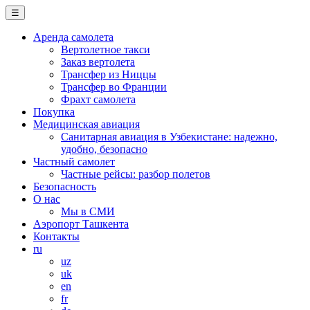
☰
Аренда самолета
Вертолетное такси
Заказ вертолета
Трансфер из Ниццы
Трансфер во Франции
Фрахт самолета
Покупка
Медицинская авиация
Санитарная авиация в Узбекистане: надежно,
удобно, безопасно
Частный самолет
Частные рейсы: разбор полетов
Безопасность
О нас
Мы в СМИ
Аэропорт Ташкента
Контакты
ru
uz
uk
en
fr