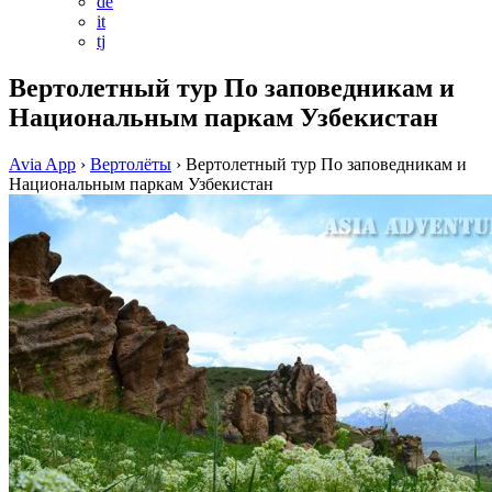
de
it
tj
Вертолетный тур По заповедникам и
Национальным паркам Узбекистан
Avia App
›
Вертолёты
›
Вертолетный тур По заповедникам и
Национальным паркам Узбекистан