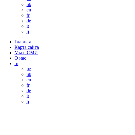
uk
en
fr
de
it
tj
Главная
Карта сайта
Мы в СМИ
О нас
ru
uz
uk
en
fr
de
it
tj