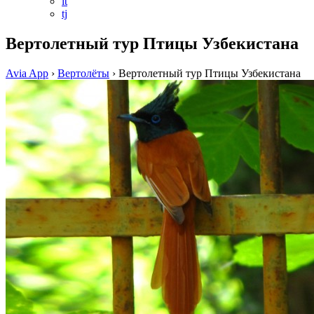
it
tj
Вертолетный тур Птицы Узбекистана
Avia App
›
Вертолёты
›
Вертолетный тур Птицы Узбекистана