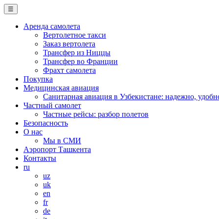
☰
Аренда самолета
Вертолетное такси
Заказ вертолета
Трансфер из Ниццы
Трансфер во Франции
Фрахт самолета
Покупка
Медицинская авиация
Санитарная авиация в Узбекистане: надежно, удобн
Частный самолет
Частные рейсы: разбор полетов
Безопасность
О нас
Мы в СМИ
Аэропорт Ташкента
Контакты
ru
uz
uk
en
fr
de