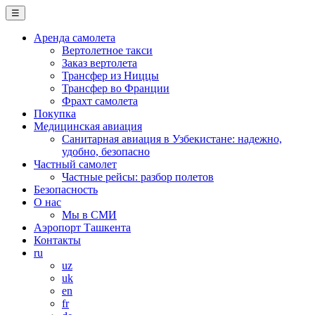
☰
Аренда самолета
Вертолетное такси
Заказ вертолета
Трансфер из Ниццы
Трансфер во Франции
Фрахт самолета
Покупка
Медицинская авиация
Санитарная авиация в Узбекистане: надежно,
удобно, безопасно
Частный самолет
Частные рейсы: разбор полетов
Безопасность
О нас
Мы в СМИ
Аэропорт Ташкента
Контакты
ru
uz
uk
en
fr