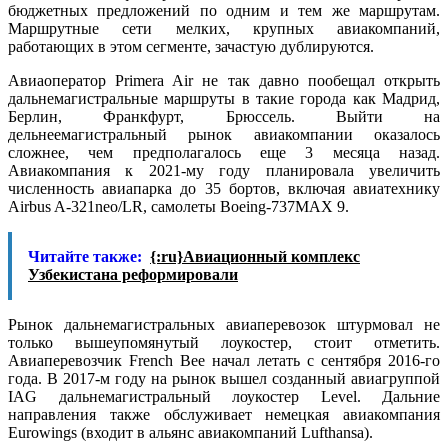
бюджетных предложений по одним и тем же маршрутам.
Маршрутные сети мелких, крупных авиакомпаний,
работающих в этом сегменте, зачастую дублируются.
Авиаоператор Primera Air не так давно пообещал открыть
дальнемагистральные маршруты в такие города как Мадрид,
Берлин, Франкфурт, Брюссель. Выйти на
дельнеемагистральный рынок авиакомпании оказалось
сложнее, чем предполагалось еще 3 месяца назад.
Авиакомпания к 2021-му году планировала увеличить
численность авиапарка до 35 бортов, включая авиатехнику
Airbus A-321neo/LR, самолеты Boeing-737MAX 9.
Читайте также:
{:ru}Авиационный комплекс
Узбекистана реформировали
Рынок дальнемагистральных авиаперевозок штурмовал не
только вышеупомянутый лоукостер, стоит отметить.
Авиаперевозчик French Bee начал летать с сентября 2016-го
года. В 2017-м году на рынок вышел созданный авиагруппой
IAG дальнемагистральный лоукостер Level. Дальние
направления также обслуживает немецкая авиакомпания
Eurowings (входит в альянс авиакомпаний Lufthansa).