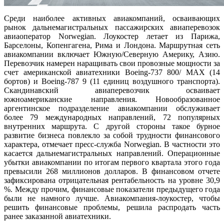
Среди наиболее активных авиакомпаний, осваивающих
рынок дальнемагистральных пассажирских авиаперевозок
авиаоператор Norwegian. Лоукостер летает из Парижа,
Барселоны, Копенгагена, Рима и Лондона. Маршрутная сеть
авиакомпании включает Южную/Северную Америку, Азию.
Перевозчик намерен наращивать свои провозные мощности за
счет американской авиатехники Boeing-737 800/ MAX (14
бортов) и Boeing-787 9 (11 единиц воздушного транспорта).
Скандинавский авиаперевозчик осваивает
южноамериканские направления. Новообразованное
аргентинское подразделение авиакомпании обслуживает
более 79 международных направлений, 72 популярных
внутренних маршрута. С другой стороны такое бурное
развитие бизнеса повлекло за собой трудности финансового
характера, отмечает пресс-служба Norwegian. В частности это
касается дальнемагистральных направлений. Операционные
убытки авиакомпании по итогам первого квартала этого года
превысили 268 миллионов долларов. В финансовом отчете
зафиксирована отрицательная рентабельность на уровне 30,9
%. Между прочим, финансовые показатели предыдущего года
были не намного лучше. Авиакомпания-лоукостер, чтобы
решить финансовые проблемы, решила распродать часть
ранее заказанной авиатехники.