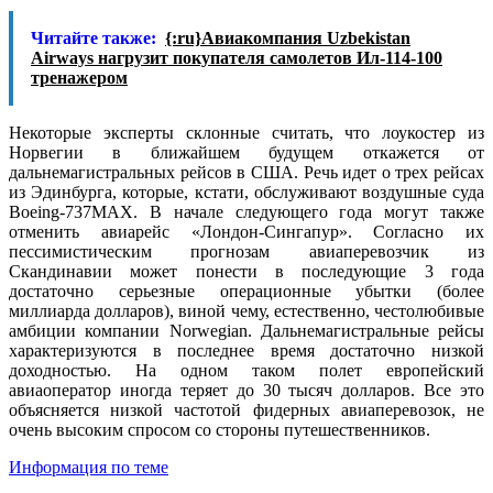
Читайте также:
{:ru}Авиакомпания Uzbekistan
Airways нагрузит покупателя самолетов Ил-114-100
тренажером
Некоторые эксперты склонные считать, что лоукостер из
Норвегии в ближайшем будущем откажется от
дальнемагистральных рейсов в США. Речь идет о трех рейсах
из Эдинбурга, которые, кстати, обслуживают воздушные суда
Boeing-737MAX. В начале следующего года могут также
отменить авиарейс «Лондон-Сингапур». Согласно их
пессимистическим прогнозам авиаперевозчик из
Скандинавии может понести в последующие 3 года
достаточно серьезные операционные убытки (более
миллиарда долларов), виной чему, естественно, честолюбивые
амбиции компании Norwegian. Дальнемагистральные рейсы
характеризуются в последнее время достаточно низкой
доходностью. На одном таком полет европейский
авиаоператор иногда теряет до 30 тысяч долларов. Все это
объясняется низкой частотой фидерных авиаперевозок, не
очень высоким спросом со стороны путешественников.
Информация по теме