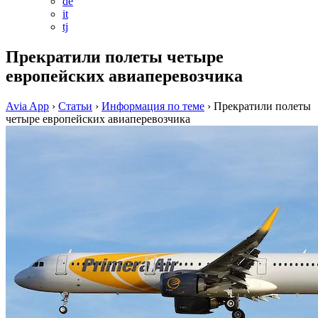
de
it
tj
Прекратили полеты четыре
европейских авиаперевозчика
Avia App
›
Статьи
›
Информация по теме
›
Прекратили полеты
четыре европейских авиаперевозчика