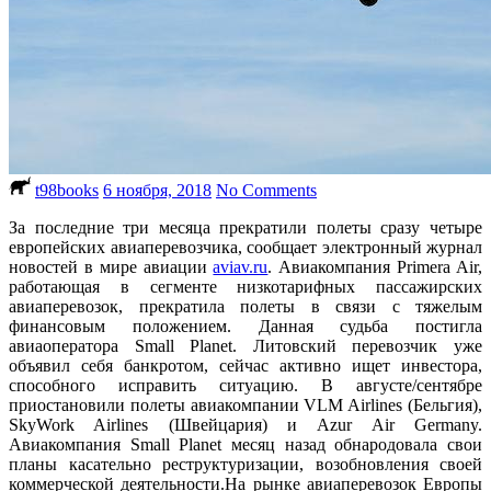
t98books
6 ноября, 2018
No Comments
За последние три месяца прекратили полеты сразу четыре
европейских авиаперевозчика, сообщает электронный журнал
новостей в мире авиации
aviav.ru
. Авиакомпания Primera Air,
работающая в сегменте низкотарифных пассажирских
авиаперевозок, прекратила полеты в связи с тяжелым
финансовым положением. Данная судьба постигла
авиаоператора Small Planet. Литовский перевозчик уже
объявил себя банкротом, сейчас активно ищет инвестора,
способного исправить ситуацию. В августе/сентябре
приостановили полеты авиакомпании VLM Airlines (Бельгия),
SkyWork Airlines (Швейцария) и Azur Air Germany.
Авиакомпания Small Planet месяц назад обнародовала свои
планы касательно реструктуризации, возобновления своей
коммерческой деятельности.
На рынке авиаперевозок Европы