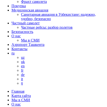
Фрахт самолета
Покупка
Медицинская авиация
Санитарная авиация в Узбекистане: надежно,
удобно, безопасно
Частный самолет
Частные рейсы: разбор полетов
Безопасность
О нас
Мы в СМИ
Аэропорт Ташкента
Контакты
ru
uz
uk
en
fr
de
it
tj
Главная
Карта сайта
Мы в СМИ
О нас