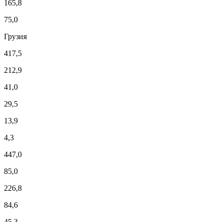
165,8
75,0
Грузия
417,5
212,9
41,0
29,5
13,9
4,3
447,0
85,0
226,8
84,6
45,3