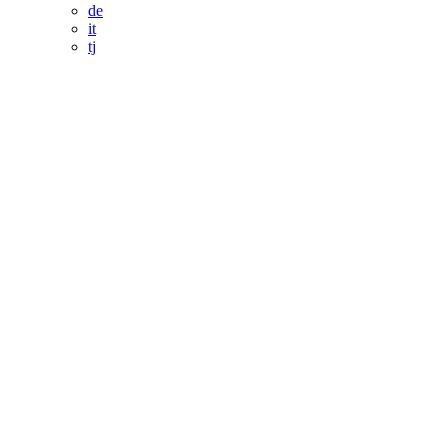
de
it
tj