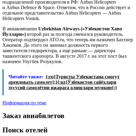
подразделений производителя в РФ: Airbus Helicopters
и Airbus Defence & Space. Отметим, что в России действует и
отдельное представительство Airbus Helicopters — Airbus
Helicopters Vostok.
В авиакомпании
Uzbekistan Airways («Узбекистон Хаво
Йуллари»)
второй раз за полгода сменился руководитель.
Оператор подтвердил ATO.ru, что теперь им назначен Бахтиер
Хакимов. До этого он занимал должность первого
заместителя гендиректора, а еще раньше — директора
ташкентского аэропорта. В августе 2017 г. на этот пост был
назначен Улугбек Розукулов.
Читайте также:
{:ru}Туристы Узбекистана смогут
арендовать самолет{:}{:uz}Ўзбекистон сайёҳлари
хусусий самолётни ижарага олишлари мумкин{:}
Информация по теме
Заказ авиабилетов
Поиск отелей