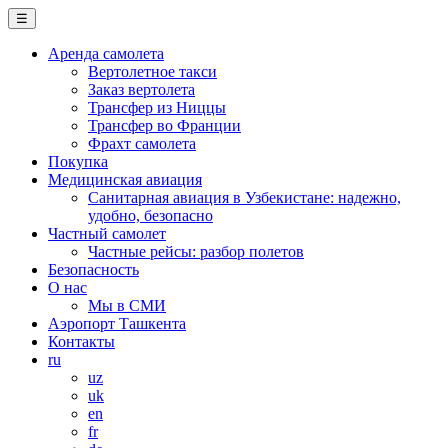
☰
Аренда самолета
Вертолетное такси
Заказ вертолета
Трансфер из Ниццы
Трансфер во Франции
Фрахт самолета
Покупка
Медицинская авиация
Санитарная авиация в Узбекистане: надежно,
удобно, безопасно
Частный самолет
Частные рейсы: разбор полетов
Безопасность
О нас
Мы в СМИ
Аэропорт Ташкента
Контакты
ru
uz
uk
en
fr