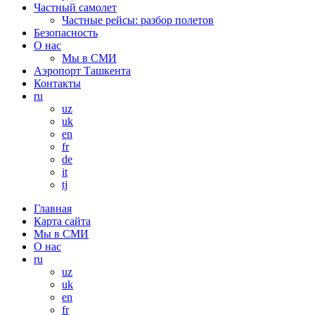
Частный самолет
Частные рейсы: разбор полетов
Безопасность
О нас
Мы в СМИ
Аэропорт Ташкента
Контакты
ru
uz
uk
en
fr
de
it
tj
Главная
Карта сайта
Мы в СМИ
О нас
ru
uz
uk
en
fr