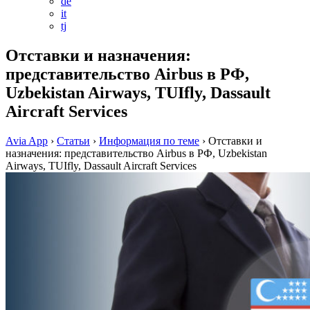
de
it
tj
Отставки и назначения:
представительство Airbus в РФ,
Uzbekistan Airways, TUIfly, Dassault
Aircraft Services
Avia App
›
Статьи
›
Информация по теме
›
Отставки и
назначения: представительство Airbus в РФ, Uzbekistan
Airways, TUIfly, Dassault Aircraft Services