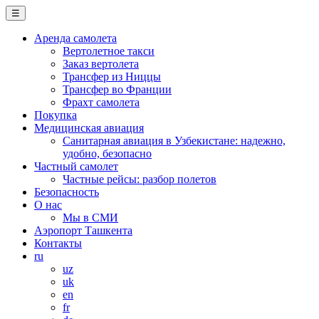
☰
Аренда самолета
Вертолетное такси
Заказ вертолета
Трансфер из Ниццы
Трансфер во Франции
Фрахт самолета
Покупка
Медицинская авиация
Санитарная авиация в Узбекистане: надежно,
удобно, безопасно
Частный самолет
Частные рейсы: разбор полетов
Безопасность
О нас
Мы в СМИ
Аэропорт Ташкента
Контакты
ru
uz
uk
en
fr