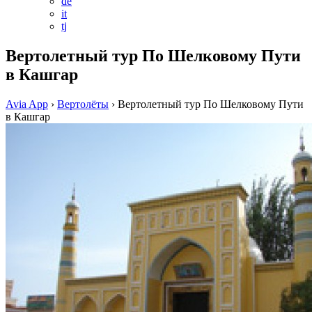
de
it
tj
Вертолетный тур По Шелковому Пути
в Кашгар
Avia App
›
Вертолёты
›
Вертолетный тур По Шелковому Пути
в Кашгар