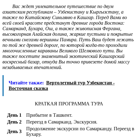
Вас ждет увлекательное путешествие по двум
азиатским республикам – Узбекистану и Кыргызстану, а
также по Китайскому Синьзяню в Кашгар. Перед Вами во
всей своей красоте предстанут древние города Востока:
Самарканд, Бухара, Ош, а также живописная Фергана,
высокогорная Алайская долина, жаркие пустыни и покрытые
вечными снегами вершины Памира. Путь Ваш будет лежать
по той же древней дороге, по которой когда-то проходили
многочисленные караваны Великого Шелкового пути. Вы
также посетите знаменитый экзотический Кашгарский
воскресный базар, откуда Вы точно привезете домой массу
незабываемых впечатлений.
Читайте также:
Вертолетный тур Узбекистан -
Восточная сказка
КРАТКАЯ ПРОГРАММА ТУРА
День 1
Прибытие в Ташкент.
День 2
Переезд в Самарканд. Экскурсия.
Продолжение экскурсии по Cамарканду. Переезд в
День 3
Бухару.