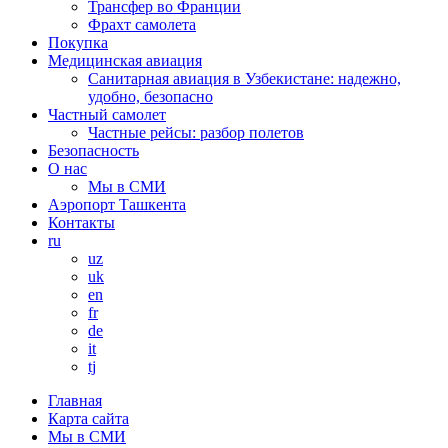
Трансфер во Франции
Фрахт самолета
Покупка
Медицинская авиация
Санитарная авиация в Узбекистане: надежно,
удобно, безопасно
Частный самолет
Частные рейсы: разбор полетов
Безопасность
О нас
Мы в СМИ
Аэропорт Ташкента
Контакты
ru
uz
uk
en
fr
de
it
tj
Главная
Карта сайта
Мы в СМИ