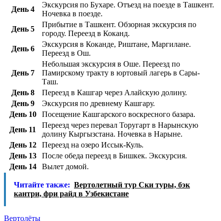
Экскурсия по Бухаре. Отъезд на поезде в Ташкент.
День 4
Ночевка в поезде.
Прибытие в Ташкент. Обзорная экскурсия по
День 5
городу. Переезд в Коканд.
Экскурсия в Коканде, Риштане, Маргилане.
День 6
Переезд в Ош.
Небольшая экскурсия в Оше. Переезд по
День 7
Памирскому тракту в юртовый лагерь в Сары-
Таш.
День 8
Переезд в Кашгар через Алайскую долину.
День 9
Экскурсия по древнему Кашгару.
День 10
Посещение Кашгарского воскресного базара.
Переезд через перевал Торугарт в Нарынскую
День 11
долину Кыргызстана. Ночевка в Нарыне.
День 12
Переезд на озеро Иссык-Куль.
День 13
После обеда переезд в Бишкек. Экскурсия.
День 14
Вылет домой.
Читайте также:
Вертолетный тур Ски туры, бэк
кантри, фри райд в Узбекистане
Вертолёты