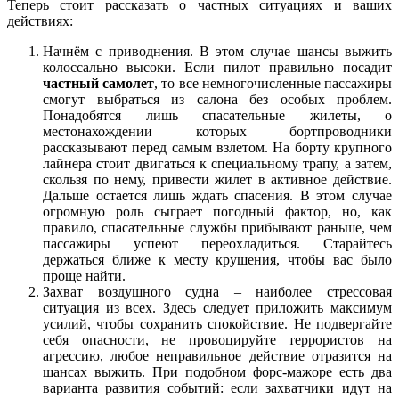
Теперь стоит рассказать о частных ситуациях и ваших
действиях:
Начнём с приводнения. В этом случае шансы выжить
колоссально высоки. Если пилот правильно посадит
частный самолет
, то все немногочисленные пассажиры
смогут выбраться из салона без особых проблем.
Понадобятся лишь спасательные жилеты, о
местонахождении которых бортпроводники
рассказывают перед самым взлетом. На борту крупного
лайнера стоит двигаться к специальному трапу, а затем,
скользя по нему, привести жилет в активное действие.
Дальше остается лишь ждать спасения. В этом случае
огромную роль сыграет погодный фактор, но, как
правило, спасательные службы прибывают раньше, чем
пассажиры успеют переохладиться. Старайтесь
держаться ближе к месту крушения, чтобы вас было
проще найти.
Захват воздушного судна – наиболее стрессовая
ситуация из всех. Здесь следует приложить максимум
усилий, чтобы сохранить спокойствие. Не подвергайте
себя опасности, не провоцируйте террористов на
агрессию, любое неправильное действие отразится на
шансах выжить. При подобном форс-мажоре есть два
варианта развития событий: если захватчики идут на