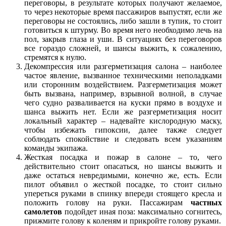
переговоры, в результате которых получают желаемое,
то через некоторые время пассажиров выпустят, если же
переговоры не состоялись, либо зашли в тупик, то стоит
готовиться к штурму. Во время него необходимо лечь на
пол, закрыв глаза и уши. В ситуациях без переговоров
все гораздо сложней, и шансы выжить, к сожалению,
стремятся к нулю.
Декомпрессия или разгерметизация салона – наиболее
частое явление, вызванное техническими неполадками
или сторонним воздействием. Разгерметизация может
быть вызвана, например, взрывной волной, в случае
чего судно разваливается на куски прямо в воздухе и
шанса выжить нет. Если же разгерметизация носит
локальный характер – надевайте кислородную маску,
чтобы избежать гипоксии, далее также следует
соблюдать спокойствие и следовать всем указаниям
команды экипажа.
Жесткая посадка и пожар в салоне – то, чего
действительно стоит опасаться, но шансы выжить и
даже остаться невредимыми, конечно же, есть. Если
пилот объявил о жесткой посадке, то стоит сильно
упереться руками в спинку впереди стоящего кресла и
положить голову на руки. Пассажирам
частных
самолетов
подойдет иная поза: максимально согнитесь,
прижмите голову к коленям и прикройте голову руками.