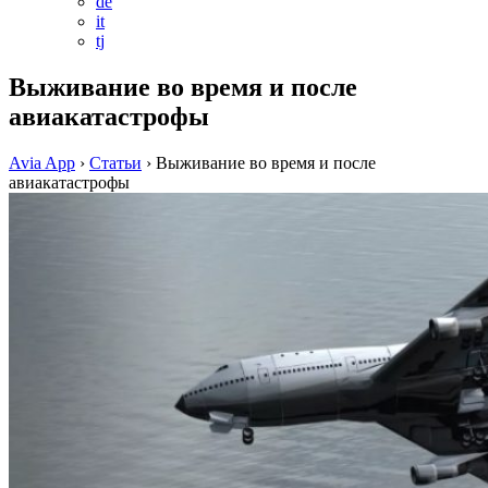
de
it
tj
Выживание во время и после
авиакатастрофы
Avia App
›
Статьи
›
Выживание во время и после
авиакатастрофы