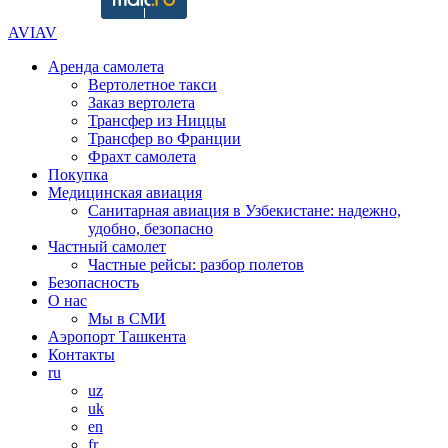
AVIAV
Аренда самолета
Вертолетное такси
Заказ вертолета
Трансфер из Ниццы
Трансфер во Франции
Фрахт самолета
Покупка
Медицинская авиация
Санитарная авиация в Узбекистане: надежно,
удобно, безопасно
Частный самолет
Частные рейсы: разбор полетов
Безопасность
О нас
Мы в СМИ
Аэропорт Ташкента
Контакты
ru
uz
uk
en
fr