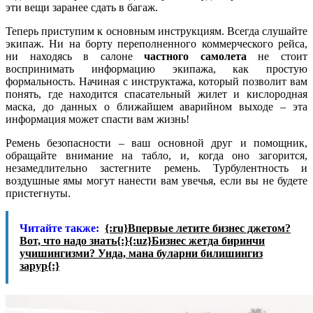
эти вещи заранее сдать в багаж.
Теперь приступим к основным инструкциям. Всегда слушайте
экипаж. Ни на борту переполненного коммерческого рейса,
ни находясь в салоне
частного самолета
не стоит
воспринимать информацию экипажа, как простую
формальность. Начиная с инструктажа, который позволит вам
понять, где находится спасательный жилет и кислородная
маска, до данных о ближайшем аварийном выходе – эта
информация может спасти вам жизнь!
Ремень безопасности – ваш основной друг и помощник,
обращайте внимание на табло, и, когда оно загорится,
незамедлительно застегните ремень. Турбулентность и
воздушные ямы могут нанести вам увечья, если вы не будете
пристегнуты.
Читайте также:
{:ru}Впервые летите бизнес джетом?
Вот, что надо знать{:}{:uz}Бизнес жетда биринчи
учишингизми? Унда, мана буларни билишингиз
зарур{:}