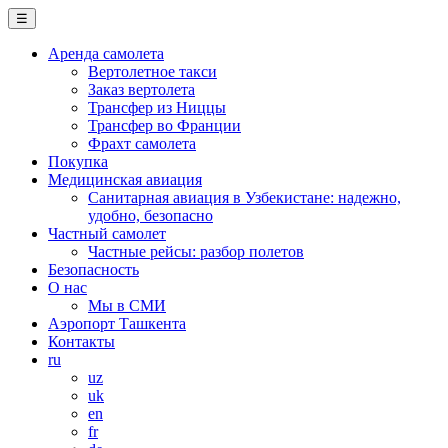
☰
Аренда самолета
Вертолетное такси
Заказ вертолета
Трансфер из Ниццы
Трансфер во Франции
Фрахт самолета
Покупка
Медицинская авиация
Санитарная авиация в Узбекистане: надежно,
удобно, безопасно
Частный самолет
Частные рейсы: разбор полетов
Безопасность
О нас
Мы в СМИ
Аэропорт Ташкента
Контакты
ru
uz
uk
en
fr