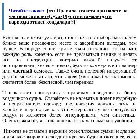
Читайте также:
{:ru}Правила этикета при полете на
частном самолете{:}{:uz}Хусусий самолётдаги
парвозда этикет қоидалари{:}
Если вы слишком суетливы, стоит начать с выбора места: чем
ближе ваше посадочное место к аварийным выходам, тем
лучше. В определенной критической ситуации это сыграет
важную роль, конечно, если не предаваться панике и делать
все по инструкции, которую каждый получает от
бортпроводниц вначале полета, будь то коммерческий лайнер
или
частный самолет
. Также очень полезной информацией
для вас может стать то, что задняя (хвостовая) часть самолета
считается более безопасной, чем передняя.
Теперь стоит приступить к правилам поведения на борту
воздушного судна. Старайтесь не надевать в полет неудобную
и непрактичную одежду; предпочтения должны лечь на
хлопок и шерсть, так как эти материалы лучше пропускают
воздух и являются более огнеупорными, чем синтетика.
Очень важна обувь – она должна быть максимально удобной.
Никогда не ставьте в верхний отсек тяжелые сумки; и для вас,
и для пассажиров на соседних креслах будет практичнее, если