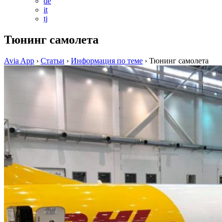
de
it
tj
Тюнинг самолета
Avia App
›
Статьи
›
Информация по теме
›
Тюнинг самолета