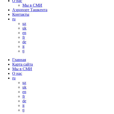
О нас
Мы в СМИ
Аэропорт Ташкента
Контакты
ru
uz
uk
en
fr
de
it
tj
Главная
Карта сайта
Мы в СМИ
О нас
ru
uz
uk
en
fr
de
it
tj