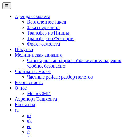
☰
Аренда самолета
Вертолетное такси
Заказ вертолета
Трансфер из Ниццы
Трансфер во Франции
Фрахт самолета
Покупка
Медицинская авиация
Санитарная авиация в Узбекистане: надежно,
удобно, безопасно
Частный самолет
Частные рейсы: разбор полетов
Безопасность
О нас
Мы в СМИ
Аэропорт Ташкента
Контакты
ru
uz
uk
en
fr